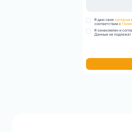
Я даю свое
согласие
соответствии с
Полит
Я ознакомлен и сог
Данные не подлежат 
Item
1
of
1