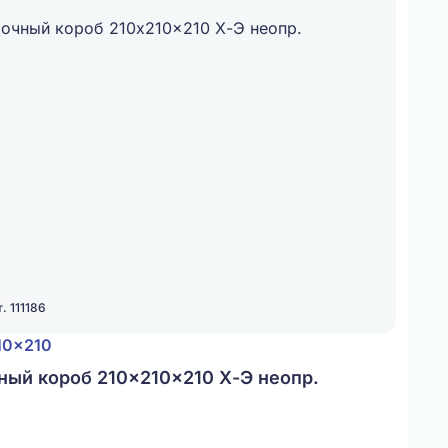
. 111186
10x210
ный короб 210x210x210 Х-Э неопр.