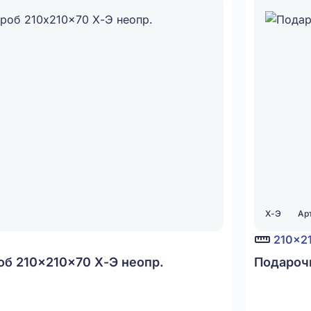
Х-Э
Арт
210x2
б 210x210x70 Х-Э неопр.
Подароч