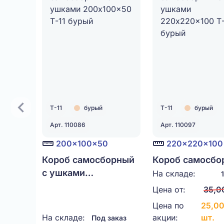
Т-11
бурый
Т-11
бурый
Арт. 110086
Арт. 110097
200x100x50
220x220x100
Короб самосборный
Короб самосбо
с ушками
с ушками
На складе:
200x100x50 Т-11
220x220x100 Т
Цена от:
35,0
бурый
бурый
Цена по
25,00
На складе:
акции:
шт.
Под заказ