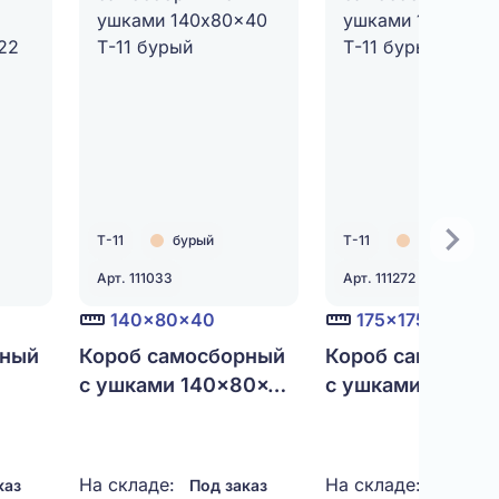
Т-11
бурый
Т-11
бурый
Арт. 111033
Арт. 111272
140x80x40
175x175x30
рный
Короб самосборный
Короб самосбор
с ушками 140x80x40
с ушками 175x17
-22
Т-11 бурый
Т-11 бурый
На складе:
На складе:
каз
Под заказ
Под зак