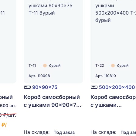
Т-11
бурый
Т-22
бурый
Арт. 110098
Арт. 110810
90x90x75
500x200x400
рный
Короб самосборный
Короб самосбо
с ушками 90x90x75
с ушками
1500 шт.
-11
Т-11 бурый
500x200x400 Т
0 ₽/шт.
бурый
 ₽/
На складе:
На складе:
Под заказ
Под за