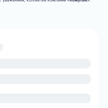
С уважением, коллектив компании «
Комупак
».