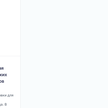
ая
ких
ов
овки для
а. В