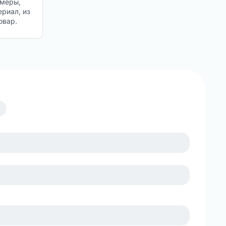
змеры,
ериал, из
овар.