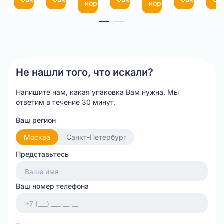
корзину
корзину
БЕ
Item
(па
1
of
7
Не нашли того, что искали?
Напишите нам, какая упаковка Вам нужна.
Мы
ответим в течение 30 минут.
Ваш регион
Москва
Санкт-Петербург
Представьтесь
Ваш номер телефона