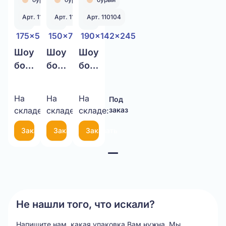
Арт. 110101
Арт. 110103
Арт. 110104
175x55x175
150x70x310
190x142x245
Шоу
Шоу
Шоу
бокс
бокс
бокс
175x55x175
150x70x310
190x142x245
Т-24
Т-24
Т-24
На
На
На
Под
Под
Под
бурый
бурый
бурый
складе:
заказ
складе:
заказ
складе:
заказ
Заказать
Заказать
Заказать
Item
1
of
3
Не нашли того, что искали?
Напишите нам, какая упаковка Вам нужна.
Мы