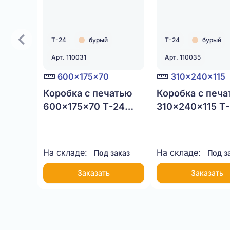
Т-24
бурый
Т-24
бурый
Арт. 110031
Арт. 110035
600x175x70
310x240x115
Коробка с печатью
Коробка с печа
600x175x70 Т-24
310x240x115 Т
бурый
бурый
На складе:
На складе:
Под заказ
Под з
Заказать
Заказать
Item
1
of