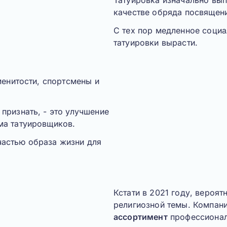
Татуировка изначально вып
качестве обряда посвящен
С тех пор медленное социа
татуировки вырасти.
менитости, спортсмены и
признать, - это улучшение
ма татуировщиков.
частью образа жизни для
Кстати в 2021 году, вероят
религиозной темы. Компан
ассортимент
профессионал