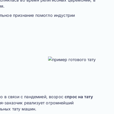
олнялась во время религиозных церемоний, в
ия.
льное признание помогло индустрии
но в связи с пандемией, возрос
спрос на тату
ия-заказчик реализует огромнейший
ьных тату машин.