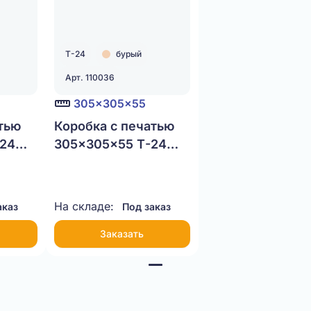
Т-24
бурый
Арт. 110036
305x305x55
тью
Коробка с печатью
-24
305x305x55 Т-24
бурый
На складе:
аказ
Под заказ
Заказать