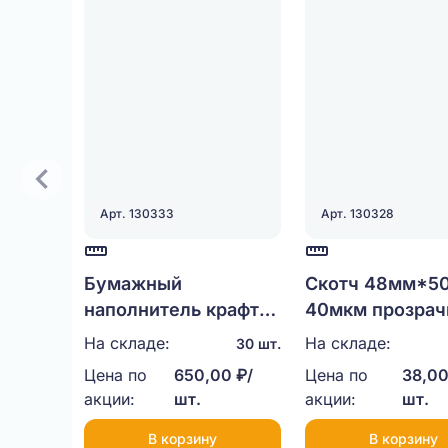
Арт. 130333
Арт. 130328
Бумажный
Скотч 48мм*5
наполнитель крафт
40мкм прозра
3,8мм, 1кг.
На складе:
На складе:
30 шт.
Цена по
650,00 ₽/
Цена по
38,00
акции:
шт.
акции:
шт.
В корзину
В корзину