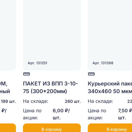
Арт. 131251
Арт. 131398
0М,
ПАКЕТ ИЗ ВПП 3-10-
Курьерский пак
чный
75 (300*200мм)
340х460 50 мк
На складе:
На складе:
199 шт.
260 шт.
22
 ₽/
Цена по
6,00 ₽/
Цена по
7,50 ₽
акции:
шт.
акции:
шт.
В корзину
В корзину