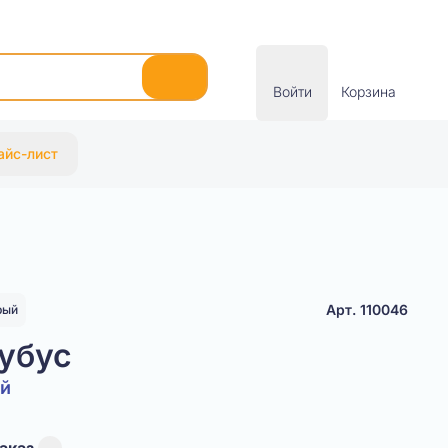
Войти
Корзина
айс-лист
Арт. 110046
рый
убус
ый