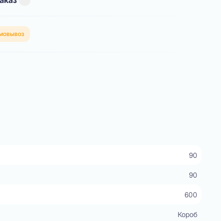
аказ
мовывоз
90
90
600
Короб