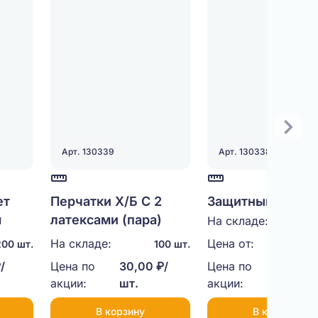
Арт. 130339
Арт. 130338
ет
Перчатки Х/Б С 2
Защитный уголок
м
латексами (пара)
картона
На складе:
9
(50Х50Х1000)
На складе:
Цена от:
25,00 
00 шт.
100 шт.
/
Цена по
30,00 ₽/
Цена по
21,00 ₽
акции:
шт.
акции:
шт.
В корзину
В корзину