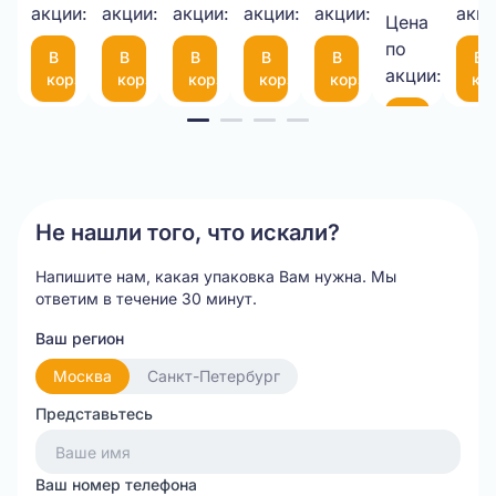
шт.
шт.
шт.
шт.
шт.
1кг.
акции:
акции:
10-
акции:
мкм
акции:
(пара)
акции:
(50Х50Х10
мк
акци
Цена
21,00 
75
по
В
В
В
В
В
В
шт.
(300*200мм)
акции:
корзину
корзину
корзину
корзину
корзину
ко
Item
В
корзину
1
of
20
Не нашли того, что искали?
Напишите нам, какая упаковка Вам нужна.
Мы
ответим в течение 30 минут.
Ваш регион
Москва
Санкт-Петербург
Представьтесь
Ваш номер телефона