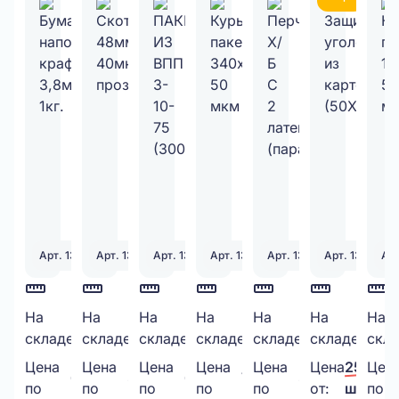
Арт. 130333
Арт. 130328
Арт. 131251
Арт. 131398
Арт. 130339
Арт. 130338
Арт
Бумажный
На
Скотч
На
ПАКЕТ
На
Курьерский
На
Перчатки
На
Защитный
На
Кур
На
30
199
260
2200
100
974
складе:
шт.
складе:
шт.
складе:
шт.
складе:
шт.
складе:
шт.
складе:
шт.
скла
наполнитель
48мм*50М,
ИЗ
пакет
Х/Б
уголок
пак
крафт
40мкм
ВПП
340х460
С 2
из
150
Цена
Цена
Цена
Цена
Цена
Цена
25,00 ₽
Цен
650,00 ₽/
38,00 ₽/
6,00 ₽/
7,50 ₽/
30,00 ₽/
3,8мм,
прозрачный
3-
50
латексами
картона
50
по
по
по
по
по
от:
шт.
по