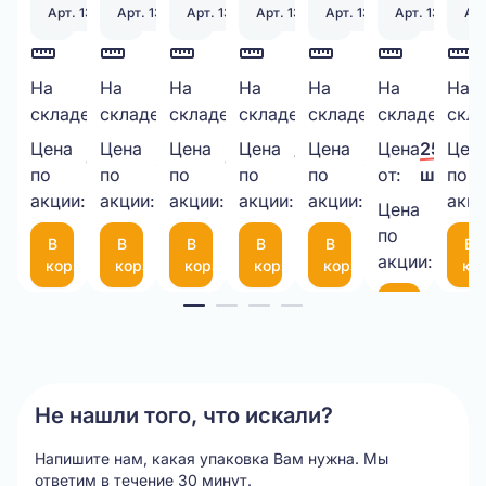
Арт. 130333
Арт. 130328
Арт. 131251
Арт. 131398
Арт. 130339
Арт. 130338
Арт
Бумажный
На
Скотч
На
ПАКЕТ
На
Курьерский
На
Перчатки
На
Защитный
На
Кур
На
30
199
260
2200
100
974
складе:
шт.
складе:
шт.
складе:
шт.
складе:
шт.
складе:
шт.
складе:
шт.
скла
наполнитель
48мм*50М,
ИЗ
пакет
Х/Б
уголок
пак
крафт
40мкм
ВПП
340х460
С 2
из
150
Цена
Цена
Цена
Цена
Цена
Цена
25,00 ₽
Цен
650,00 ₽/
38,00 ₽/
6,00 ₽/
7,50 ₽/
30,00 ₽/
3,8мм,
прозрачный
3-
50
латексами
картона
50
по
по
по
по
по
от:
шт.
по
шт.
шт.
шт.
шт.
шт.
1кг.
акции:
акции:
10-
акции:
мкм
акции:
(пара)
акции:
(50Х50Х10
мк
акци
Цена
21,00 
75
по
В
В
В
В
В
В
шт.
(300*200мм)
акции:
корзину
корзину
корзину
корзину
корзину
ко
Item
В
корзину
1
of
20
Не нашли того, что искали?
Напишите нам, какая упаковка Вам нужна.
Мы
ответим в течение 30 минут.