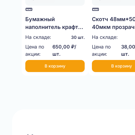
Бумажный
Скотч 48мм*5
наполнитель крафт
40мкм прозра
3,8мм, 1кг.
На складе:
На складе:
30 шт.
Цена по
650,00 ₽/
Цена по
38,00
акции:
шт.
акции:
шт.
В корзину
В корзину
Item
1
of
20