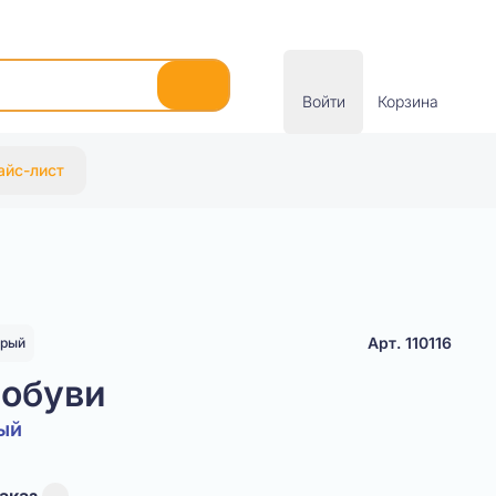
Войти
Корзина
айс-лист
Арт. 110116
урый
 обуви
ый