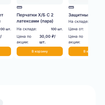
ет
Перчатки Х/Б С 2
Защитный уголок
м
латексами (пара)
картона
На складе:
9
(50Х50Х1000)
На складе:
Цена от:
25,00 
00 шт.
100 шт.
/
Цена по
30,00 ₽/
Цена по
21,00 ₽
акции:
шт.
акции:
шт.
В корзину
В корзину