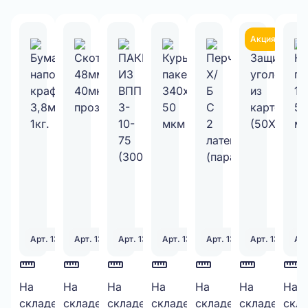
Акция
Арт. 130333
Арт. 130328
Арт. 131251
Арт. 131398
Арт. 130339
Арт. 130338
Арт
Бумажный
На
Скотч
На
ПАКЕТ
На
Курьерский
На
Перчатки
На
Защитный
На
Кур
На
30
199
260
2200
100
974
складе:
шт.
складе:
шт.
складе:
шт.
складе:
шт.
складе:
шт.
складе:
шт.
скла
наполнитель
48мм*50М,
ИЗ
пакет
Х/Б
уголок
пак