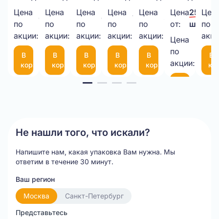
крафт
40мкм
ВПП
340х460
С 2
из
150
Цена
Цена
Цена
Цена
Цена
Цена
25,00 ₽
Цен
650,00 ₽/
38,00 ₽/
6,00 ₽/
7,50 ₽/
30,00 ₽/
3,8мм,
прозрачный
3-
50
латексами
картона
50
по
по
по
по
по
от:
шт.
по
шт.
шт.
шт.
шт.
шт.
1кг.
акции:
акции:
10-
акции:
мкм
акции:
(пара)
акции:
(50Х50Х10
мк
акци
Цена
21,00 
75
по
В
В
В
В
В
В
шт.
(300*200мм)
акции:
корзину
корзину
корзину
корзину
корзину
ко
Item
В
корзину
1
of
20
Не нашли того, что искали?
Напишите нам, какая упаковка Вам нужна.
Мы
ответим в течение 30 минут.
Ваш регион
Москва
Санкт-Петербург
Представьтесь