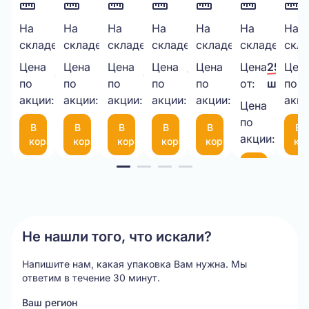
Бумажный
На
Скотч
На
ПАКЕТ
На
Курьерский
На
Перчатки
На
Защитный
На
Кур
На
30
199
260
2200
100
974
складе:
шт.
складе:
шт.
складе:
шт.
складе:
шт.
складе:
шт.
складе:
шт.
скла
наполнитель
48мм*50М,
ИЗ
пакет
Х/Б
уголок
пак
крафт
40мкм
ВПП
340х460
С 2
из
150
Цена
Цена
Цена
Цена
Цена
Цена
25,00 ₽
Цен
650,00 ₽/
38,00 ₽/
6,00 ₽/
7,50 ₽/
30,00 ₽/
3,8мм,
прозрачный
3-
50
латексами
картона
50
по
по
по
по
по
от:
шт.
по
шт.
шт.
шт.
шт.
шт.
1кг.
акции:
акции:
10-
акции:
мкм
акции:
(пара)
акции:
(50Х50Х10
мк
акци
Цена
21,00 
75
по
В
В
В
В
В
В
шт.
(300*200мм)
акции:
корзину
корзину
корзину
корзину
корзину
ко
Item
В
корзину
1
of
20
Не нашли того, что искали?
Напишите нам, какая упаковка Вам нужна.
Мы
ответим в течение 30 минут.
Ваш регион