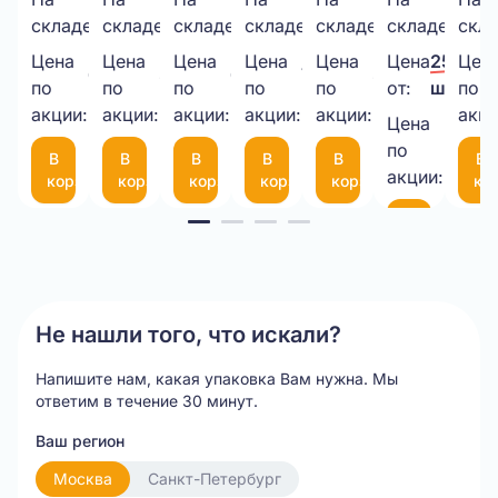
30
199
260
2200
100
974
складе:
шт.
складе:
шт.
складе:
шт.
складе:
шт.
складе:
шт.
складе:
шт.
скла
наполнитель
48мм*50М,
ИЗ
пакет
Х/Б
уголок
пак
крафт
40мкм
ВПП
340х460
С 2
из
150
Цена
Цена
Цена
Цена
Цена
Цена
25,00 ₽
Цен
650,00 ₽/
38,00 ₽/
6,00 ₽/
7,50 ₽/
30,00 ₽/
3,8мм,
прозрачный
3-
50
латексами
картона
50
по
по
по
по
по
от:
шт.
по
шт.
шт.
шт.
шт.
шт.
1кг.
акции:
акции:
10-
акции:
мкм
акции:
(пара)
акции:
(50Х50Х10
мк
акци
Цена
21,00 
75
по
В
В
В
В
В
В
шт.
(300*200мм)
акции:
корзину
корзину
корзину
корзину
корзину
ко
Item
В
корзину
1
of
20
Не нашли того, что искали?
Напишите нам, какая упаковка Вам нужна.
Мы
ответим в течение 30 минут.
Ваш регион
Москва
Санкт-Петербург