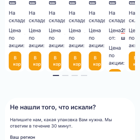
Бумажный
На
Скотч
На
ПАКЕТ
На
Курьерский
На
Перчатки
На
Защитный
На
Кур
На
30
199
260
2200
100
974
складе:
шт.
складе:
шт.
складе:
шт.
складе:
шт.
складе:
шт.
складе:
шт.
скла
наполнитель
48мм*50М,
ИЗ
пакет
Х/Б
уголок
пак
крафт
40мкм
ВПП
340х460
С 2
из
150
Цена
Цена
Цена
Цена
Цена
Цена
25,00 ₽
Цен
650,00 ₽/
38,00 ₽/
6,00 ₽/
7,50 ₽/
30,00 ₽/
3,8мм,
прозрачный
3-
50
латексами
картона
50
по
по
по
по
по
от:
шт.
по
шт.
шт.
шт.
шт.
шт.
1кг.
акции:
акции:
10-
акции:
мкм
акции:
(пара)
акции:
(50Х50Х10
мк
акци
Цена
21,00 
75
по
В
В
В
В
В
В
шт.
(300*200мм)
акции:
корзину
корзину
корзину
корзину
корзину
ко
Item
В
корзину
1
of
20
Не нашли того, что искали?
Напишите нам, какая упаковка Вам нужна.
Мы
ответим в течение 30 минут.
Ваш регион