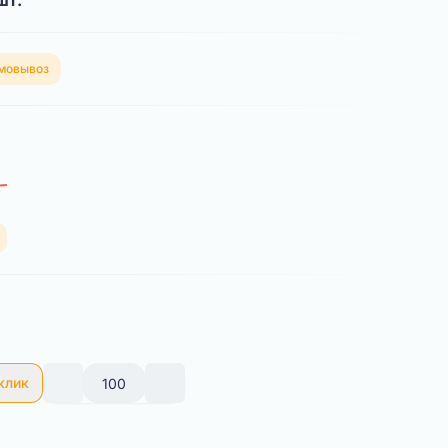
шт.
мовывоз
 клик