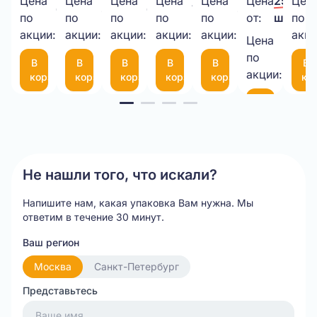
Цена
Цена
Цена
Цена
Цена
Цена
25,00 ₽
Цен
650,00 ₽/
38,00 ₽/
6,00 ₽/
7,50 ₽/
30,00 ₽/
3,8мм,
прозрачный
3-
50
латексами
картона
50
по
по
по
по
по
от:
шт.
по
шт.
шт.
шт.
шт.
шт.
1кг.
акции:
акции:
10-
акции:
мкм
акции:
(пара)
акции:
(50Х50Х10
мк
акци
Цена
21,00 
75
по
В
В
В
В
В
В
шт.
(300*200мм)
акции:
корзину
корзину
корзину
корзину
корзину
ко
Item
В
корзину
1
of
20
Не нашли того, что искали?
Напишите нам, какая упаковка Вам нужна.
Мы
ответим в течение 30 минут.
Ваш регион
Москва
Санкт-Петербург
Представьтесь