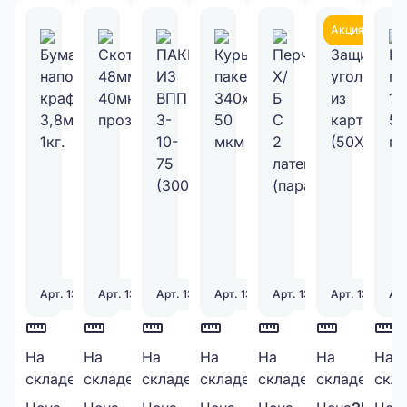
Акция
Арт. 130333
Арт. 130328
Арт. 131251
Арт. 131398
Арт. 130339
Арт. 130338
Арт
Бумажный
На
Скотч
На
ПАКЕТ
На
Курьерский
На
Перчатки
На
Защитный
На
Кур
На
30
199
260
2200
100
974
складе:
шт.
складе:
шт.
складе:
шт.
складе:
шт.
складе:
шт.
складе:
шт.
скла
наполнитель
48мм*50М,
ИЗ
пакет
Х/Б
уголок
пак
крафт
40мкм
ВПП
340х460
С 2
из
150