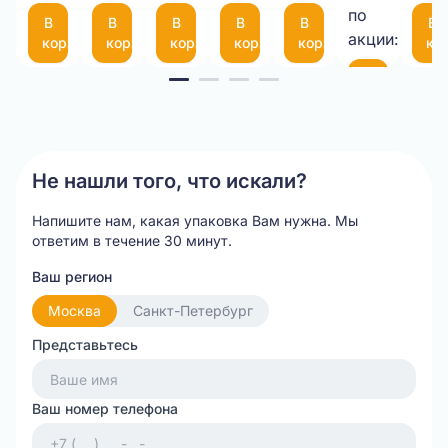
21,00 
75
по
В
В
В
В
В
В
шт.
(300*200мм)
акции:
корзину
корзину
корзину
корзину
корзину
ко
Item
В
корзину
1
of
20
Не нашли того, что искали?
Напишите нам, какая упаковка Вам нужна.
Мы
ответим в течение 30 минут.
Ваш регион
Москва
Санкт-Петербург
Представьтесь
Ваш номер телефона