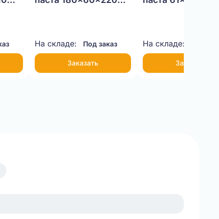
Т-23 бурый
бурый
На складе:
На складе:
каз
Под заказ
Под зак
Заказать
Заказать