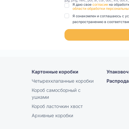
jpg, png, heic, pdf, ai, cdr, doc, xls, docx
Я даю свое
согласие
на обработ
области обработки персональны
Я ознакомлен и соглашаюсь с у
распространению в соответствии
Картонные коробки
Упаковоч
Четырехклапанные коробки
Распрод
Короб самосборный с
ушками
Короб ласточкин хвост
Архивные коробки