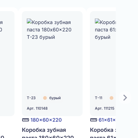
Т-23
бурый
Т-11
бурый
Арт. 110148
Арт. 111215
180x60x220
61x61x61
Коробка зубная
Коробка зубная
10
паста 180x60x220
паста 61x61x61 Т