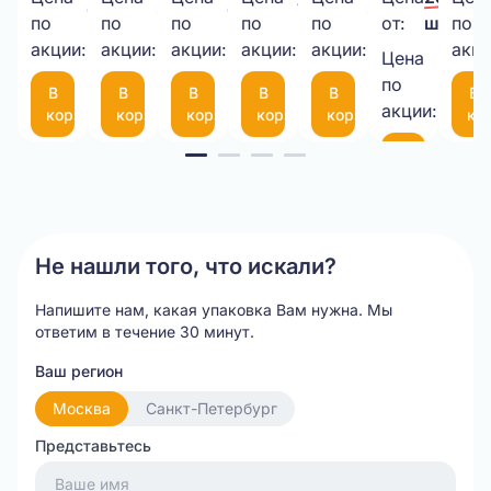
650,00 ₽/
38,00 ₽/
6,00 ₽/
7,50 ₽/
30,00 ₽/
3,8мм,
прозрачный
3-
50
латексами
картона
50
по
по
по
по
по
от:
шт.
по
шт.
шт.
шт.
шт.
шт.
1кг.
акции:
акции:
10-
акции:
мкм
акции:
(пара)
акции:
(50Х50Х10
мк
акци
Цена
21,00 
75
по
В
В
В
В
В
В
шт.
(300*200мм)
акции:
корзину
корзину
корзину
корзину
корзину
ко
Item
В
корзину
1
of
20
Не нашли того, что искали?
Напишите нам, какая упаковка Вам нужна.
Мы
ответим в течение 30 минут.
Ваш регион
Москва
Санкт-Петербург
Представьтесь