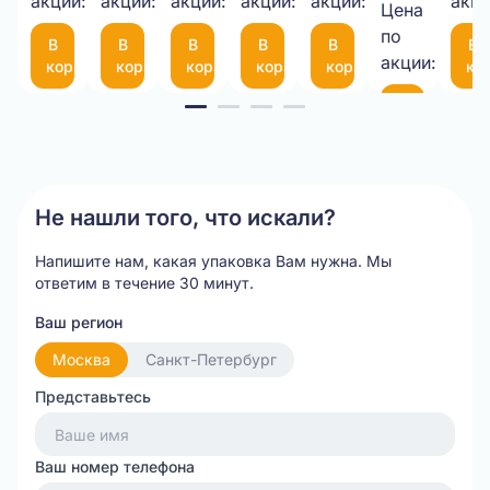
1кг.
акции:
акции:
10-
акции:
мкм
акции:
(пара)
акции:
(50Х50Х10
мк
акци
Цена
21,00 
75
по
В
В
В
В
В
В
шт.
(300*200мм)
акции:
корзину
корзину
корзину
корзину
корзину
ко
Item
В
корзину
1
of
20
Не нашли того, что искали?
Напишите нам, какая упаковка Вам нужна.
Мы
ответим в течение 30 минут.
Ваш регион
Москва
Санкт-Петербург
Представьтесь
Ваш номер телефона