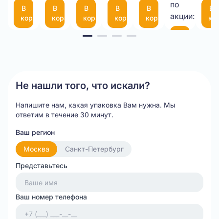
75
по
В
В
В
В
В
В
шт.
(300*200мм)
акции:
корзину
корзину
корзину
корзину
корзину
ко
Item
В
корзину
1
of
20
Не нашли того, что искали?
Напишите нам, какая упаковка Вам нужна.
Мы
ответим в течение 30 минут.
Ваш регион
Москва
Санкт-Петербург
Представьтесь
Ваш номер телефона